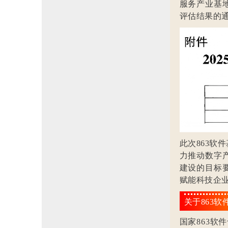
服务产业基
评估结果的通
此次863
力推动数字
建设的目标
赋能科技企
关于863软
国家863软