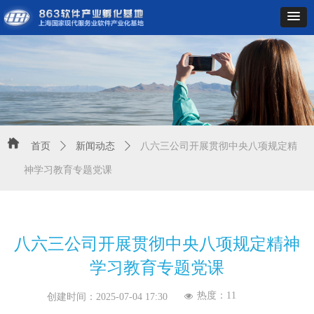
首页
ꄲ
新闻动态
ꄲ
八六三公司开展贯彻中央八项规定精
神学习教育专题党课
八六三公司开展贯彻中央八项规定精神
学习教育专题党课
热度：
11
넶
创建时间：
2025-07-04
17:30