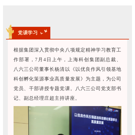
党课学习
根据集团深入贯彻中央八项规定精神学习教育工
作部署，7月4日上午，上海科创集团副总裁、
八六三公司董事长杨清以《以优良作风引领基地
科创孵化策源事业高质量发展》为主题，为公司
党员、干部讲授专题党课。八六三公司党支部书
记、副总经理庄超主持讲座。