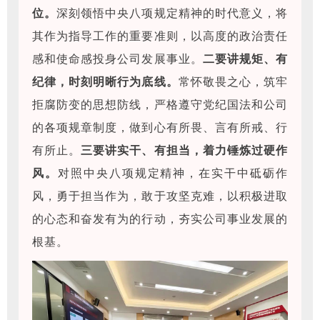
位。
深刻领悟中央八项规定精神的时代意义，将
其作为指导工作的重要准则，以高度的政治责任
感和使命感投身公司发展事业。
二要讲规矩、有
纪律，时刻明晰行为底线。
常怀敬畏之心，筑牢
拒腐防变的思想防线，严格遵守党纪国法和公司
的各项规章制度，做到心有所畏、言有所戒、行
有所止。
三要讲实干、有担当，着力锤炼过硬作
风。
对照中央八项规定精神，在实干中砥砺作
风，勇于担当作为，敢于攻坚克难，以积极进取
的心态和奋发有为的行动，夯实公司事业发展的
根基。